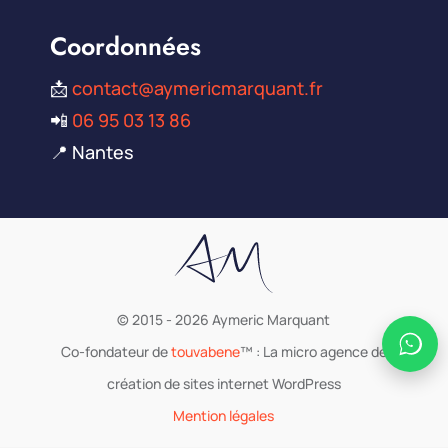
Coordonnées
📩
contact@aymericmarquant.fr
📲
06 95 03 13 86
📍 Nantes
© 2015 - 2026 Aymeric Marquant
Co-fondateur de
touvabene
™ : La micro agence de
création de sites internet WordPress
Mention légales